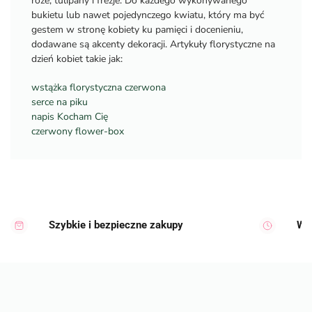
róże, tulipany i frezje. Do każdego wykonywanego
bukietu lub nawet pojedynczego kwiatu, który ma być
gestem w stronę kobiety ku pamięci i docenieniu,
dodawane są akcenty dekoracji. Artykuły florystyczne na
dzień kobiet takie jak:
wstążka florystyczna czerwona
serce na piku
napis Kocham Cię
czerwony flower-box
Szybkie i bezpieczne zakupy
Wy