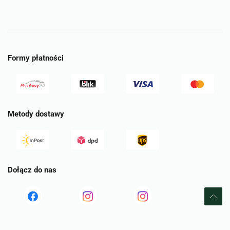
Formy płatności
Metody dostawy
Dołącz do nas
Read
Read
tst
more
more