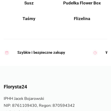
Susz
Pudełka Flower Box
Taśmy
Flizelina
Szybkie i bezpieczne zakupy
Wy
Florysta24
IPHH Jacek Bojarowski
NIP: 8761109430, Regon: 870594342