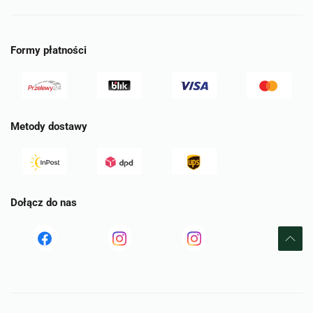
Formy płatności
Metody dostawy
Dołącz do nas
Read
Read
tst
more
more