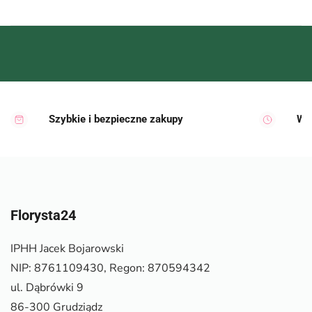
Szybkie i bezpieczne zakupy
Wy
Florysta24
IPHH Jacek Bojarowski
NIP: 8761109430, Regon: 870594342
ul. Dąbrówki 9
86-300 Grudziądz