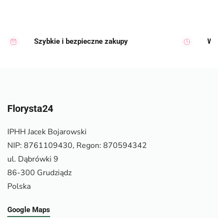
Szybkie i bezpieczne zakupy
Wy
Florysta24
IPHH Jacek Bojarowski
NIP: 8761109430, Regon: 870594342
ul. Dąbrówki 9
86-300 Grudziądz
Polska
Google Maps