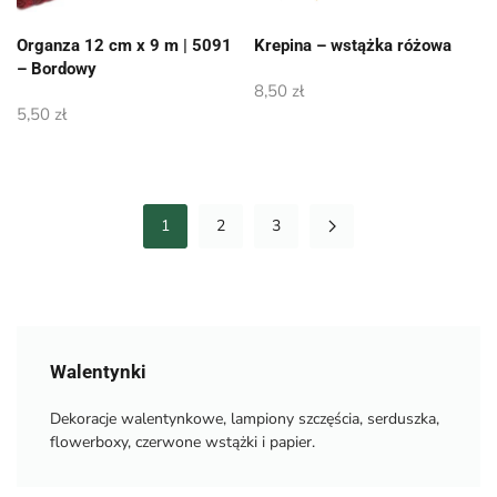
Organza 12 cm x 9 m | 5091
Krepina – wstążka różowa
– Bordowy
8,50
zł
5,50
zł
1
2
3
Walentynki
Dekoracje walentynkowe, lampiony szczęścia, serduszka,
flowerboxy, czerwone wstążki i papier.