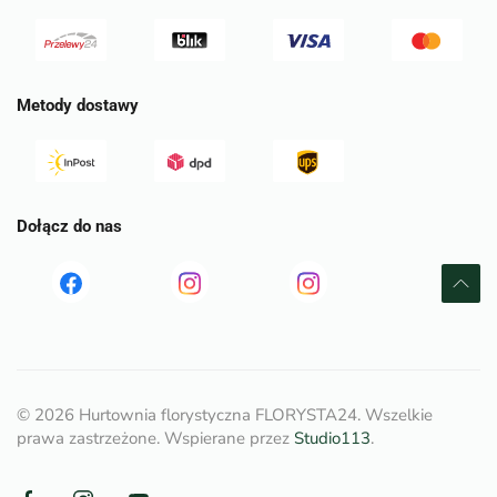
Metody dostawy
Dołącz do nas
Read
Read
tst
more
more
©
2026
Hurtownia florystyczna FLORYSTA24. Wszelkie
prawa zastrzeżone. Wspierane przez
Studio113
.