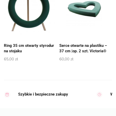
Ring 35 cm otwarty styrodur
Serce otwarte na plastiku –
na stojaku
37 cm |op. 2 szt. Victoria®
65,00
zł
60,00
zł
Szybkie i bezpieczne zakupy
Wy