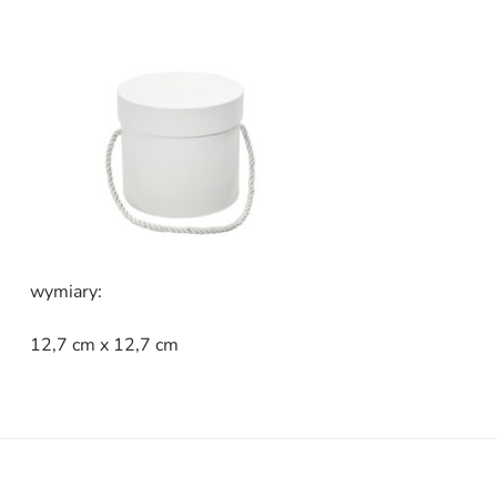
cm,
kolor
biały
wymiary:
12,7 cm x 12,7 cm