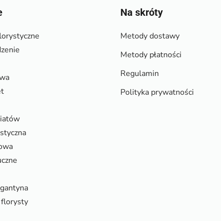
e
Na skróty
lorystyczne
Metody dostawy
zenie
Metody płatności
Regulamin
owa
et
Polityka prywatności
wiatów
ystyczna
rowa
uczne
rgantyna
florysty