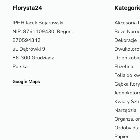
Florysta24
Kategori
IPHH Jacek Bojarowski
Akcesoria f
NIP: 8761109430, Regon:
Boże Narod
870594342
Dekoracje
ul. Dąbrówki 9
Dwukolor
86-300 Grudziądz
Dzień kobi
Polska
Flizelina
Folia do k
Google Maps
Gąbka flor
Jednokolo
Kwiaty Szt
Narzędzia
Organza, o
Ozdoby dla 
Papier