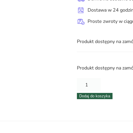
Dostawa w 24 godzi
Proste zwroty w ciąg
Produkt dostępny na zam
Produkt dostępny na zam
ilość
Flowerbox
Dodaj do koszyka
–
12,7
cm
x
12,7