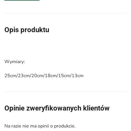
–
komplet
6
pudełek
Opis produktu
okrągłych
ze
sznurkiem
–
Wymiary:
kolor
kremowy
25cm/23cm/20cm/18cm/15cm/13cm
Opinie zweryfikowanych klientów
Na razie nie ma opinii o produkcie.