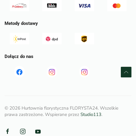
Metody dostawy
Dołącz do nas
Read
Read
tst
more
more
©
2026
Hurtownia florystyczna FLORYSTA24. Wszelkie
prawa zastrzeżone. Wspierane przez
Studio113
.