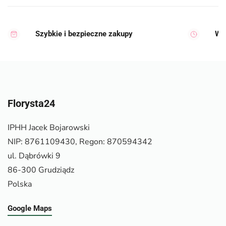
Szybkie i bezpieczne zakupy
Wy
Florysta24
IPHH Jacek Bojarowski
NIP: 8761109430, Regon: 870594342
ul. Dąbrówki 9
86-300 Grudziądz
Polska
Google Maps