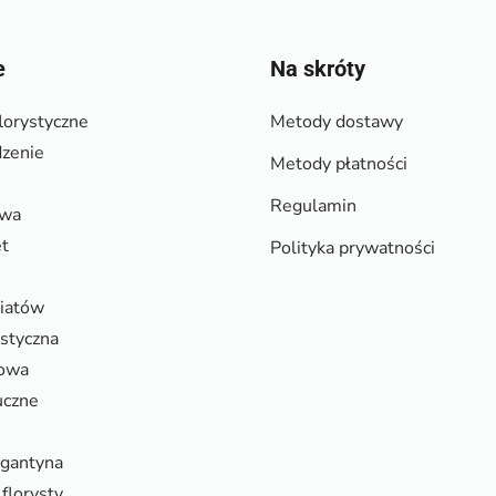
e
Na skróty
lorystyczne
Metody dostawy
zenie
Metody płatności
Regulamin
owa
et
Polityka prywatności
wiatów
ystyczna
rowa
uczne
rgantyna
florysty