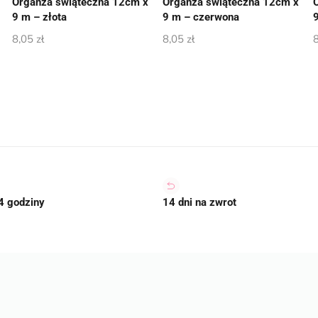
Organza świąteczna 12cm x
Organza świąteczna 12cm x
9 m – złota
9 m – czerwona
8,05
zł
8,05
zł
4 godziny
14 dni na zwrot