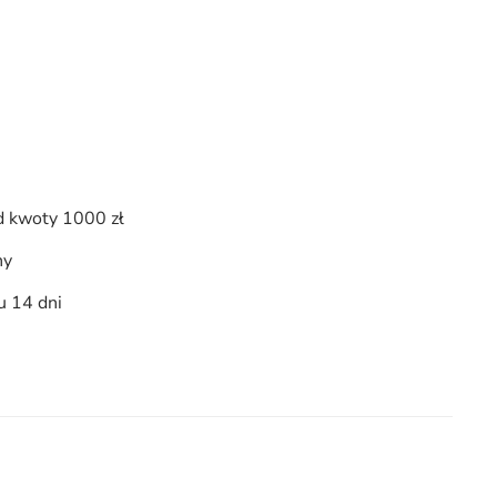
 kwoty 1000 zł
ny
u 14 dni