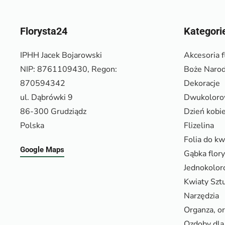
Florysta24
Kategori
IPHH Jacek Bojarowski
Akcesoria f
NIP: 8761109430, Regon:
Boże Narod
870594342
Dekoracje
ul. Dąbrówki 9
Dwukolor
86-300 Grudziądz
Dzień kobi
Polska
Flizelina
Folia do k
Google Maps
Gąbka flor
Jednokolo
Kwiaty Szt
Narzędzia
Organza, o
Ozdoby dla 