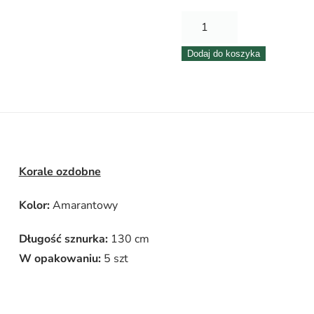
ilość
Korale
Dodaj do koszyka
ozdobne
–
130
cm
–
Amarantowy
Korale ozdobne
–
5
Kolor:
Amarantowy
szt./op.
Długość sznurka:
130 cm
W opakowaniu:
5 szt