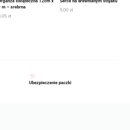
Organza świąteczna 12cm x
Serce na drewnianym stojaku
9 m – srebrna
5,00
zł
8,05
zł
Ubezpieczenie paczki