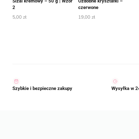
Sizal kremowy – 50 g | Wzór
Ozdobne kryształki –
2
czerwone
5,00
zł
19,00
zł
Szybkie i bezpieczne zakupy
Wysyłka w 2