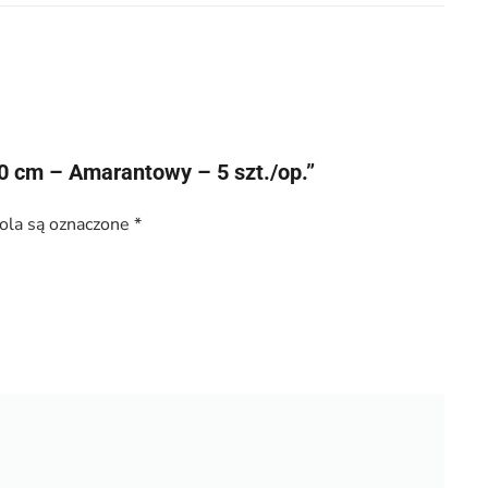
0 cm – Amarantowy – 5 szt./op.”
la są oznaczone
*