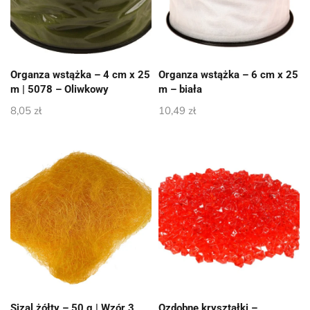
Organza wstążka – 4 cm x 25
Organza wstążka – 6 cm x 25
m | 5078 – Oliwkowy
m – biała
8,05
zł
10,49
zł
Sizal żółty – 50 g | Wzór 3
Ozdobne kryształki –