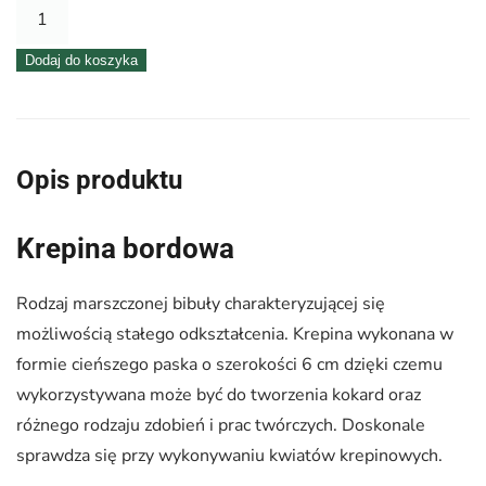
ilość
Krepina
Dodaj do koszyka
–
wstążka
bordowa
Opis produktu
Krepina bordowa
Rodzaj marszczonej bibuły charakteryzującej się
możliwością stałego odkształcenia. Krepina wykonana w
formie cieńszego paska o szerokości 6 cm dzięki czemu
wykorzystywana może być do tworzenia kokard oraz
różnego rodzaju zdobień i prac twórczych. Doskonale
sprawdza się przy wykonywaniu kwiatów krepinowych.