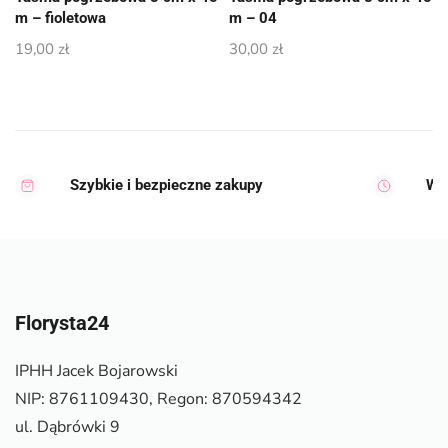
m – fioletowa
m – 04
19,00
zł
30,00
zł
Szybkie i bezpieczne zakupy
Wy
Florysta24
IPHH Jacek Bojarowski
NIP: 8761109430, Regon: 870594342
ul. Dąbrówki 9