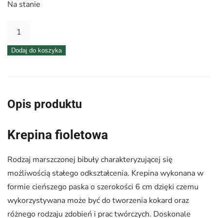
Na stanie
ilość
Krepina
Dodaj do koszyka
–
wstążka
fioletowa
Opis produktu
Krepina fioletowa
Rodzaj marszczonej bibuły charakteryzującej się
możliwością stałego odkształcenia. Krepina wykonana w
formie cieńszego paska o szerokości 6 cm dzięki czemu
wykorzystywana może być do tworzenia kokard oraz
różnego rodzaju zdobień i prac twórczych. Doskonale