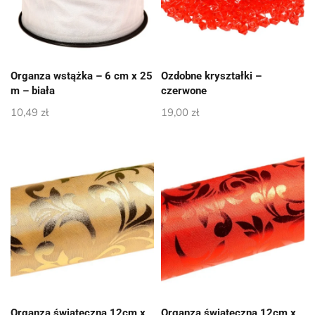
Organza wstążka – 6 cm x 25
Ozdobne kryształki –
m – biała
czerwone
10,49
zł
19,00
zł
Organza świąteczna 12cm x
Organza świąteczna 12cm x