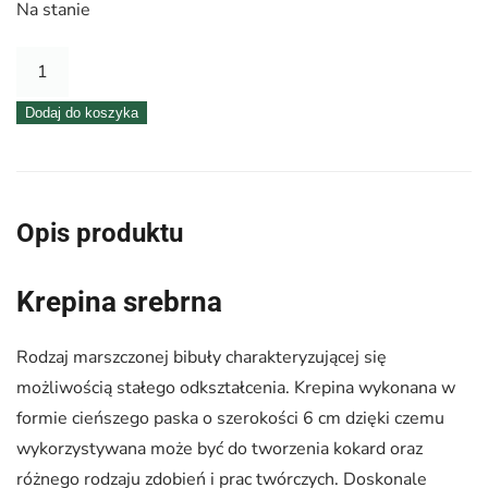
Na stanie
ilość
Krepina
Dodaj do koszyka
–
wstążka
srebrna
Opis produktu
Krepina srebrna
Rodzaj marszczonej bibuły charakteryzującej się
możliwością stałego odkształcenia. Krepina wykonana w
formie cieńszego paska o szerokości 6 cm dzięki czemu
wykorzystywana może być do tworzenia kokard oraz
różnego rodzaju zdobień i prac twórczych. Doskonale