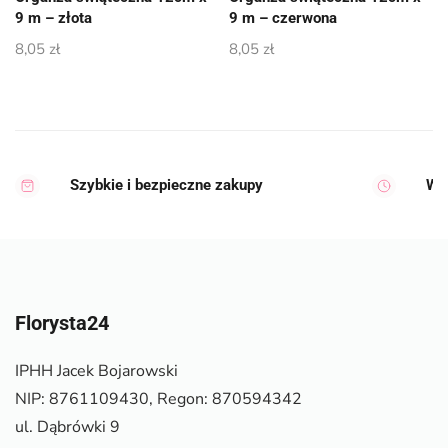
9 m – złota
9 m – czerwona
8,05
zł
8,05
zł
Szybkie i bezpieczne zakupy
Wy
Florysta24
IPHH Jacek Bojarowski
NIP: 8761109430, Regon: 870594342
ul. Dąbrówki 9