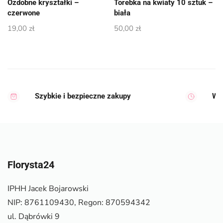
Ozdobne kryształki –
Torebka na kwiaty 10 sztuk –
czerwone
biała
19,00
zł
50,00
zł
Szybkie i bezpieczne zakupy
Wy
Florysta24
IPHH Jacek Bojarowski
NIP: 8761109430, Regon: 870594342
ul. Dąbrówki 9