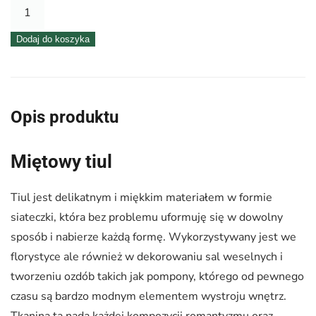
ilość
Tiul
Dodaj do koszyka
50
cm
–
miętowy
Opis produktu
Miętowy tiul
Tiul jest delikatnym i miękkim materiałem w formie
siateczki, która bez problemu uformuję się w dowolny
sposób i nabierze każdą formę. Wykorzystywany jest we
florystyce ale również w dekorowaniu sal weselnych i
tworzeniu ozdób takich jak pompony, którego od pewnego
czasu są bardzo modnym elementem wystroju wnętrz.