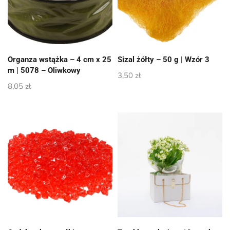
Organza wstążka – 4 cm x 25
Sizal żółty – 50 g | Wzór 3
m | 5078 – Oliwkowy
3,50
zł
8,05
zł