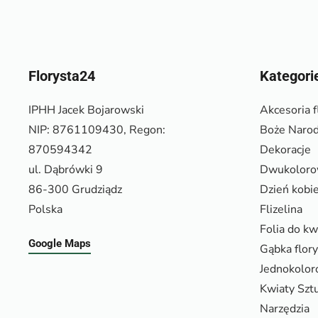
Florysta24
Kategori
IPHH Jacek Bojarowski
Akcesoria f
NIP: 8761109430, Regon:
Boże Narod
870594342
Dekoracje
ul. Dąbrówki 9
Dwukolor
86-300 Grudziądz
Dzień kobi
Polska
Flizelina
Folia do k
Google Maps
Gąbka flor
Jednokolo
Kwiaty Szt
Narzędzia