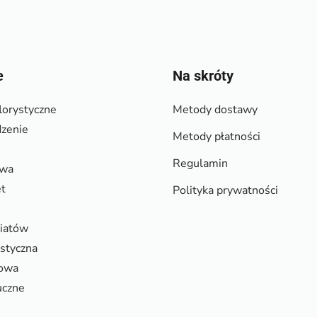
e
Na skróty
lorystyczne
Metody dostawy
zenie
Metody płatności
Regulamin
owa
et
Polityka prywatności
wiatów
ystyczna
rowa
uczne