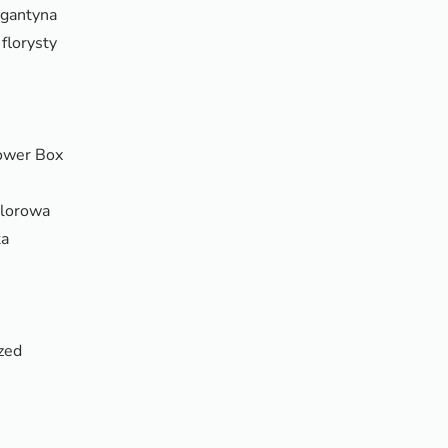
rgantyna
florysty
ower Box
olorowa
ka
zed