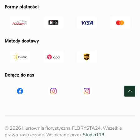
Formy płatności
Metody dostawy
Dołącz do nas
Read
Read
tst
more
more
©
2026
Hurtownia florystyczna FLORYSTA24. Wszelkie
prawa zastrzeżone. Wspierane przez
Studio113
.