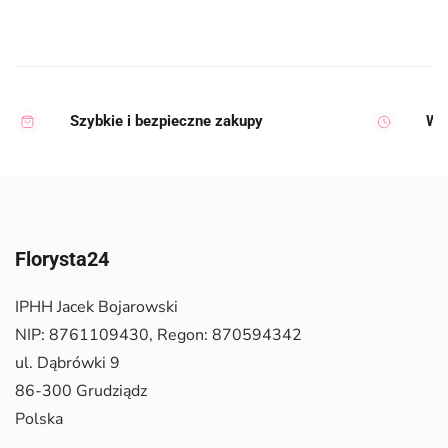
Szybkie i bezpieczne zakupy
Wy
Florysta24
IPHH Jacek Bojarowski
NIP: 8761109430, Regon: 870594342
ul. Dąbrówki 9
86-300 Grudziądz
Polska