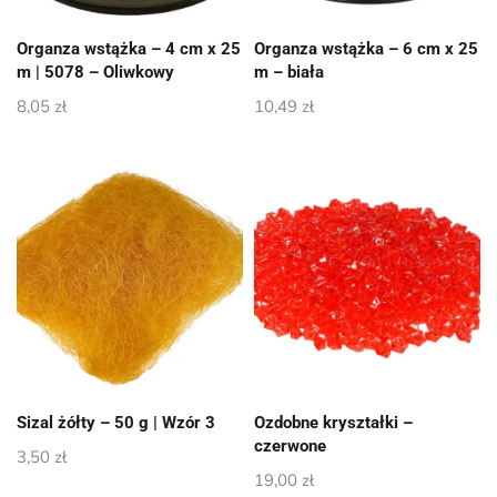
Organza wstążka – 4 cm x 25
Organza wstążka – 6 cm x 25
m | 5078 – Oliwkowy
m – biała
8,05
zł
10,49
zł
Sizal żółty – 50 g | Wzór 3
Ozdobne kryształki –
czerwone
3,50
zł
19,00
zł