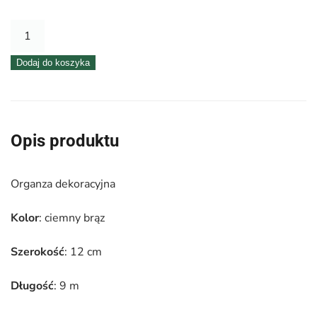
ilość
Organza
Dodaj do koszyka
12
cm
x
9
Opis produktu
m
|
Organza dekoracyjna
Kolor
ciemny
Kolor
: ciemny brąz
brąz
Szerokość
: 12 cm
Długość
: 9 m