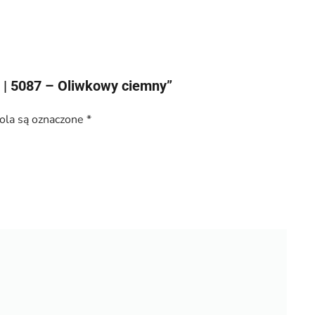
m | 5087 – Oliwkowy ciemny”
la są oznaczone
*