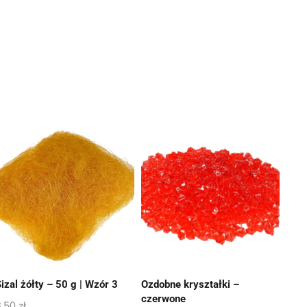
izal żółty – 50 g | Wzór 3
Ozdobne kryształki –
czerwone
3,50
zł