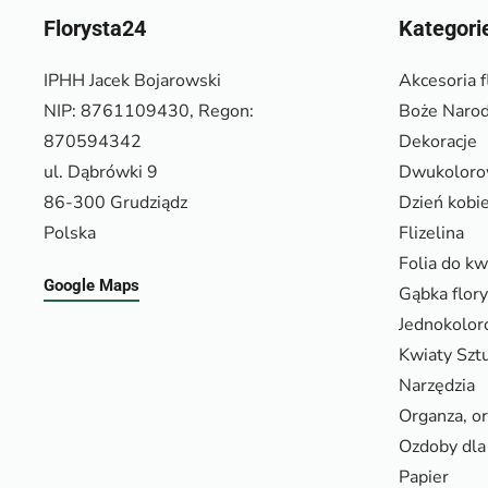
Florysta24
Kategori
IPHH Jacek Bojarowski
Akcesoria f
NIP: 8761109430, Regon:
Boże Narod
870594342
Dekoracje
ul. Dąbrówki 9
Dwukolor
86-300 Grudziądz
Dzień kobi
Polska
Flizelina
Folia do k
Google Maps
Gąbka flor
Jednokolo
Kwiaty Szt
Narzędzia
Organza, o
Ozdoby dla 
Papier