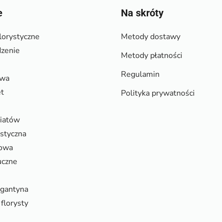
e
Na skróty
lorystyczne
Metody dostawy
zenie
Metody płatności
Regulamin
owa
et
Polityka prywatności
wiatów
ystyczna
rowa
uczne
rgantyna
florysty