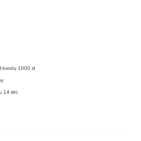
 kwoty 1000 zł
ny
u 14 dni