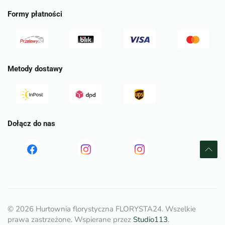
Formy płatności
Metody dostawy
Dołącz do nas
Read
Read
tst
more
more
©
2026
Hurtownia florystyczna FLORYSTA24. Wszelkie
prawa zastrzeżone. Wspierane przez
Studio113
.