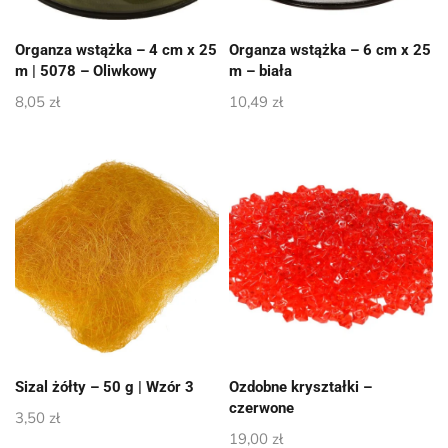
Organza wstążka – 4 cm x 25
Organza wstążka – 6 cm x 25
m | 5078 – Oliwkowy
m – biała
8,05
zł
10,49
zł
Sizal żółty – 50 g | Wzór 3
Ozdobne kryształki –
czerwone
3,50
zł
19,00
zł