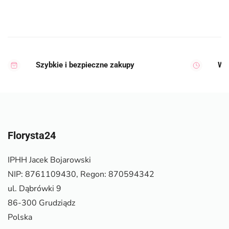
Szybkie i bezpieczne zakupy
Wy
Florysta24
IPHH Jacek Bojarowski
NIP: 8761109430, Regon: 870594342
ul. Dąbrówki 9
86-300 Grudziądz
Polska