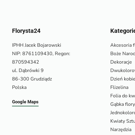
Florysta24
Kategori
IPHH Jacek Bojarowski
Akcesoria f
NIP: 8761109430, Regon:
Boże Narod
870594342
Dekoracje
ul. Dąbrówki 9
Dwukolor
86-300 Grudziądz
Dzień kobi
Polska
Flizelina
Folia do k
Google Maps
Gąbka flor
Jednokolo
Kwiaty Szt
Narzędzia