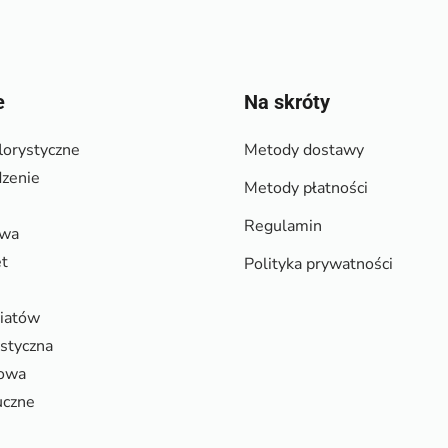
e
Na skróty
lorystyczne
Metody dostawy
zenie
Metody płatności
Regulamin
owa
et
Polityka prywatności
wiatów
ystyczna
rowa
uczne