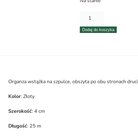
Na stanie
ilość
Organza
Dodaj do koszyka
wstążka
–
4
cm
x
25
Organza wstążka na szpulce, obszyta po obu stronach druc
m
|
Kolor
: Złoty
5011
–
Szerokość
: 4 cm
Złoty
Długość
: 25 m