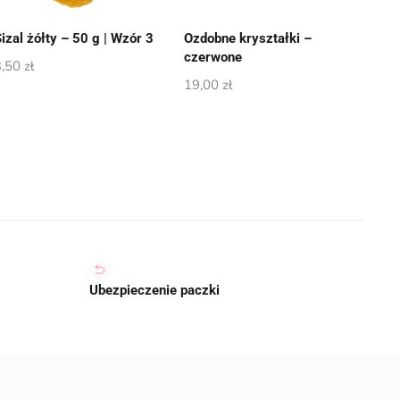
izal żółty – 50 g | Wzór 3
Ozdobne kryształki –
czerwone
3,50
zł
19,00
zł
Ubezpieczenie paczki