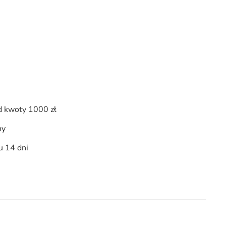
 kwoty 1000 zł
ny
u 14 dni