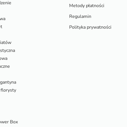
zenie
Metody płatności
Regulamin
owa
et
Polityka prywatności
wiatów
ystyczna
rowa
uczne
rgantyna
florysty
ower Box