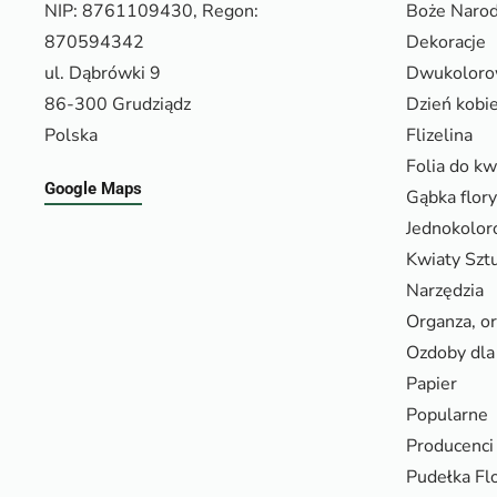
NIP: 8761109430, Regon:
Boże Narod
870594342
Dekoracje
ul. Dąbrówki 9
Dwukolor
86-300 Grudziądz
Dzień kobi
Polska
Flizelina
Folia do k
Google Maps
Gąbka flor
Jednokolo
Kwiaty Szt
Narzędzia
Organza, o
Ozdoby dla 
Papier
Popularne
Producenci
Pudełka Fl