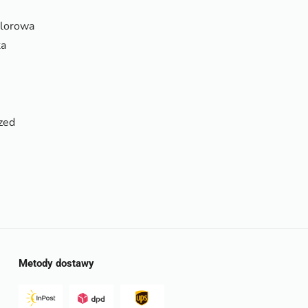
olorowa
ka
zed
Metody dostawy