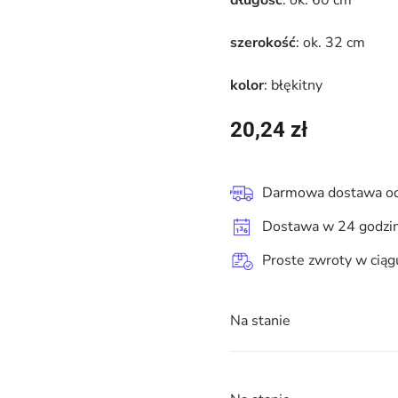
długość
: ok. 60 cm
szerokość
: ok. 32 cm
kolor
: błękitny
20,24
zł
Darmowa dostawa od
Dostawa w 24 godzi
Proste zwroty w ciąg
Na stanie