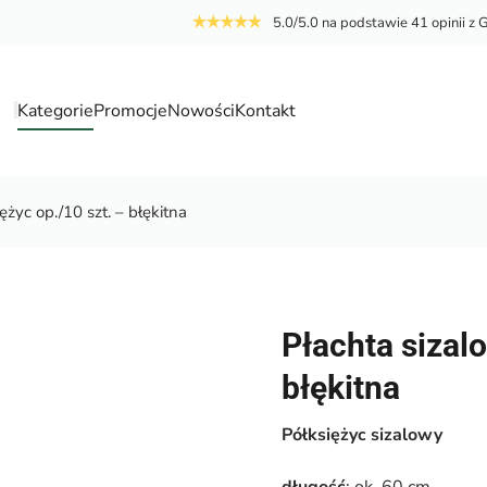
5.0/5.0 na podstawie 41 opinii z 
Kategorie
Promocje
Nowości
Kontakt
a
ężyc op./10 szt. – błękitna
Płachta sizal
błękitna
Półksiężyc sizalowy