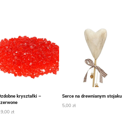
Ozdobne kryształki –
Serce na drewnianym stojaku
czerwone
5,00
zł
19,00
zł