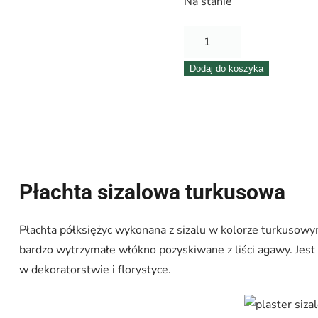
Na stanie
ilość
Płachta
Dodaj do koszyka
sizalowa
półksiężyc
op./10
szt.
–
błękitna
Płachta sizalowa turkusowa
Płachta półksiężyc wykonana z sizalu w kolorze turkusowym
bardzo wytrzymałe włókno pozyskiwane z liści agawy. Jest 
w dekoratorstwie i florystyce.