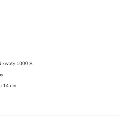
 kwoty 1000 zł
ny
u 14 dni