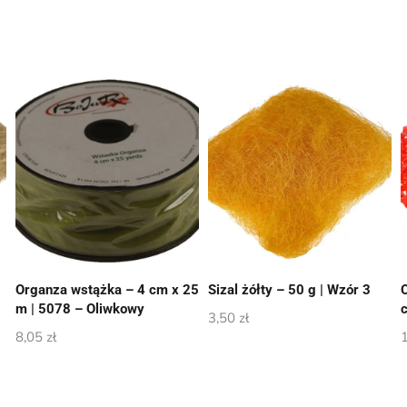
Organza wstążka – 4 cm x 25
Sizal żółty – 50 g | Wzór 3
m | 5078 – Oliwkowy
3,50
zł
8,05
zł