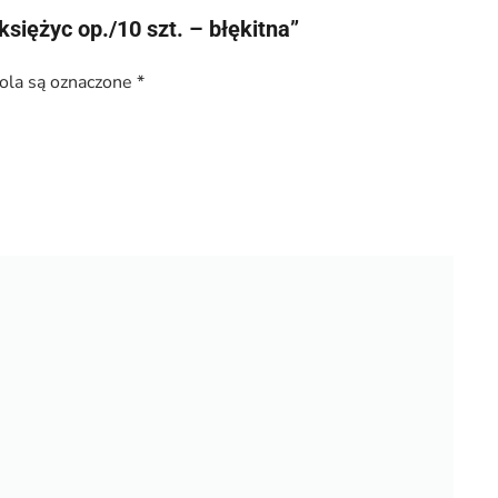
siężyc op./10 szt. – błękitna”
la są oznaczone
*