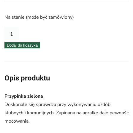
Na stanie (może być zamówiony)
ilość
Przypinka
Dodaj do koszyka
zielona
–
10
szt./op.
Opis produktu
|
Victoria®
Przypinka zielona
Doskonale się sprawdza przy wykonywaniu ozdób
ślubnych i komunijnych. Zapinana na agrafkę daje pewność
mocowania.