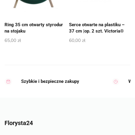
Ring 35 cm otwarty styrodur
Serce otwarte na plastiku –
na stojaku
37 cm |op. 2 szt. Victoria®
65,00
zł
60,00
zł
Szybkie i bezpieczne zakupy
Wy
Florysta24