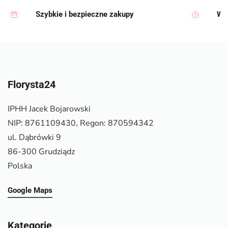
Szybkie i bezpieczne zakupy
Wy
Florysta24
IPHH Jacek Bojarowski
NIP: 8761109430, Regon: 870594342
ul. Dąbrówki 9
86-300 Grudziądz
Polska
Google Maps
Kategorie