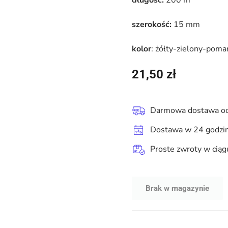
długość:
200 m
szerokość:
15 mm
kolor
: żółty-zielony-pom
21,50
zł
Darmowa dostawa od
Dostawa w 24 godzi
Proste zwroty w ciąg
Brak w magazynie