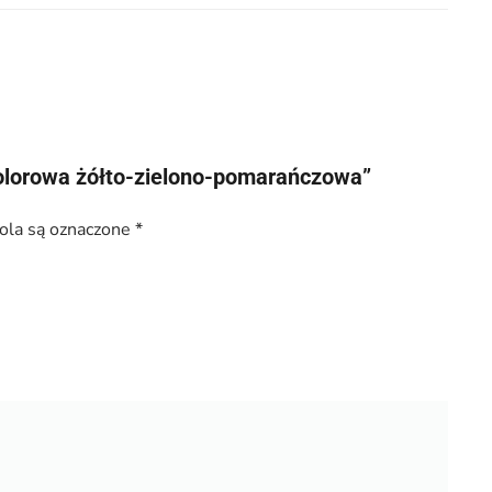
jkolorowa żółto-zielono-pomarańczowa”
la są oznaczone
*