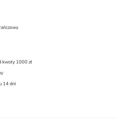
arańczowy
 kwoty 1000 zł
ny
u 14 dni