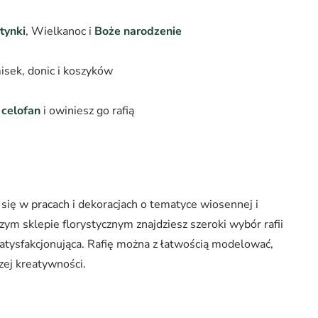
tynki
, Wielkanoc i
Boże narodzenie
isek, donic i koszyków
w
celofan
i owiniesz go rafią
ię w pracach i dekoracjach o tematyce wiosennej i
m sklepie florystycznym znajdziesz szeroki wybór rafii
 satysfakcjonująca. Rafię można z łatwością modelować,
zej kreatywności.