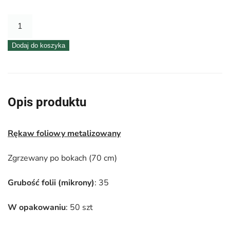
ilość
Rękaw
Dodaj do koszyka
foliowy
metalizowany
–
50
Opis produktu
cm
x
Rękaw foliowy metalizowany
70
cm
Zgrzewany po bokach (70 cm)
–
50
Grubość folii
(mikrony)
: 35
szt
W opakowaniu
: 50 szt