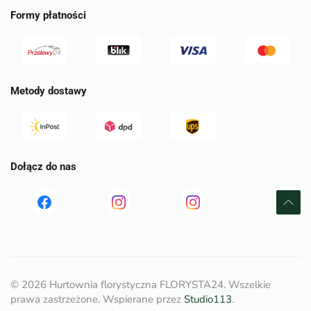
Formy płatności
Metody dostawy
Dołącz do nas
Read
Read
tst
more
more
©
2026
Hurtownia florystyczna FLORYSTA24. Wszelkie
prawa zastrzeżone. Wspierane przez
Studio113
.