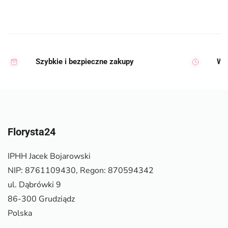
Szybkie i bezpieczne zakupy
Wy
Florysta24
IPHH Jacek Bojarowski
NIP: 8761109430, Regon: 870594342
ul. Dąbrówki 9
86-300 Grudziądz
Polska