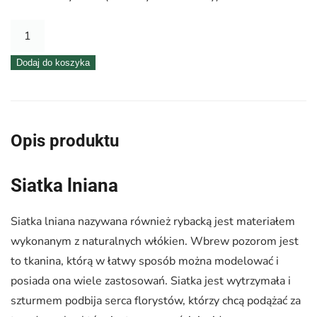
ilość
Siatka
Dodaj do koszyka
lniana
50
cm
x
Opis produktu
5
m
Siatka lniana
–
kremowa
Siatka lniana nazywana również rybacką jest materiałem
04
wykonanym z naturalnych włókien. Wbrew pozorom jest
to tkanina, którą w łatwy sposób można modelować i
posiada ona wiele zastosowań. Siatka jest wytrzymała i
szturmem podbija serca florystów, którzy chcą podążać za