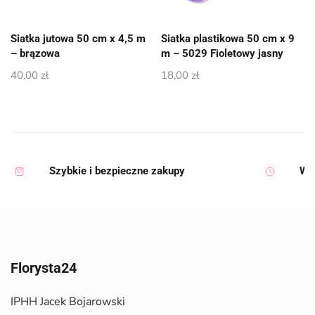
Siatka jutowa 50 cm x 4,5 m
Siatka plastikowa 50 cm x 9
– brązowa
m – 5029 Fioletowy jasny
40,00
zł
18,00
zł
Szybkie i bezpieczne zakupy
Wy
Florysta24
IPHH Jacek Bojarowski