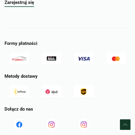
Zarejestruj się
Formy płatności
Metody dostawy
Dołącz do nas
Read
Read
tst
more
more