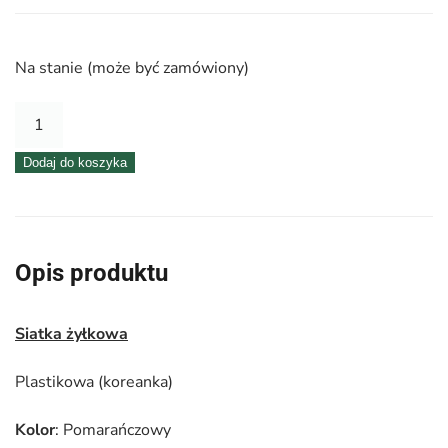
Na stanie (może być zamówiony)
ilość
Siatka
Dodaj do koszyka
plastikowa
50
cm
x
Opis produktu
9
m
Siatka żyłkowa
–
5054
Plastikowa (koreanka)
Pomarańczowy
Kolor
: Pomarańczowy