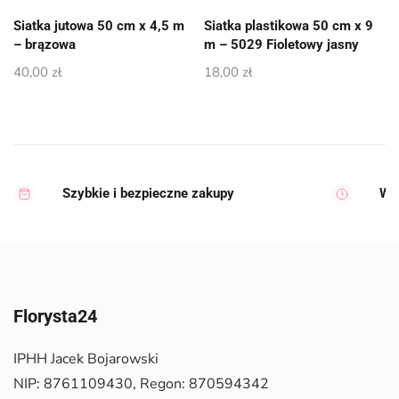
Siatka jutowa 50 cm x 4,5 m
Siatka plastikowa 50 cm x 9
– brązowa
m – 5029 Fioletowy jasny
40,00
zł
18,00
zł
Szybkie i bezpieczne zakupy
Wy
Florysta24
IPHH Jacek Bojarowski
NIP: 8761109430, Regon: 870594342