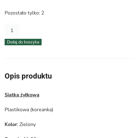
Pozostało tylko: 2
ilość
Siatka
Dodaj do koszyka
plastikowa
50
cm
x
Opis produktu
9
m
Siatka żyłkowa
–
5072
Plastikowa (koreanka)
Zielony
Kolor
: Zielony