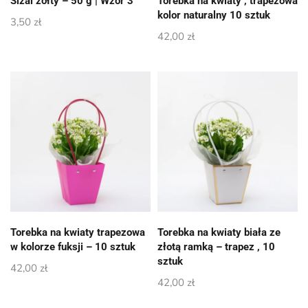
Sizal żółty – 50 g | Wzór 3
Torebka na kwiaty , trapezowa
kolor naturalny 10 sztuk
3,50
zł
42,00
zł
Torebka na kwiaty trapezowa
Torebka na kwiaty biała ze
w kolorze fuksji – 10 sztuk
złotą ramką – trapez , 10
sztuk
42,00
zł
42,00
zł