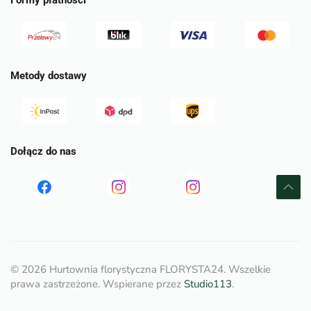
Formy płatności
Metody dostawy
Dołącz do nas
Read
Read
tst
more
more
©
2026
Hurtownia florystyczna FLORYSTA24. Wszelkie
prawa zastrzeżone. Wspierane przez
Studio113
.