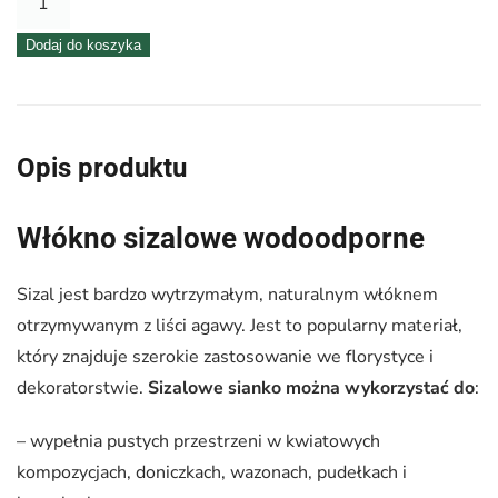
Sizal
Dodaj do koszyka
wodoodporny
amarantowy
–
40
Opis produktu
g
Włókno sizalowe wodoodporne
Sizal jest bardzo wytrzymałym, naturalnym włóknem
otrzymywanym z liści agawy. Jest to popularny materiał,
który znajduje szerokie zastosowanie we florystyce i
dekoratorstwie.
Sizalowe sianko można wykorzystać do
:
– wypełnia pustych przestrzeni w kwiatowych
kompozycjach, doniczkach, wazonach, pudełkach i