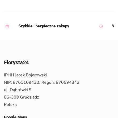
Szybkie i bezpieczne zakupy
Wy
Florysta24
IPHH Jacek Bojarowski
NIP: 8761109430, Regon: 870594342
ul. Dąbrówki 9
86-300 Grudziądz
Polska
Google Maps