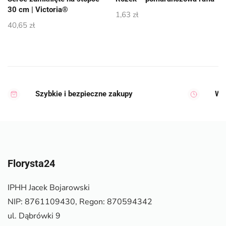
30 cm | Victoria®
1,63
zł
40,65
zł
Szybkie i bezpieczne zakupy
Wy
Florysta24
IPHH Jacek Bojarowski
NIP: 8761109430, Regon: 870594342
ul. Dąbrówki 9