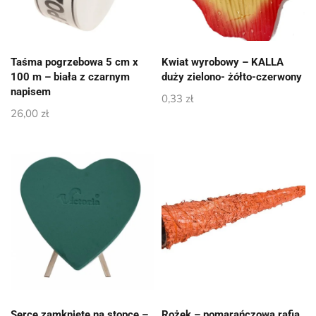
Taśma pogrzebowa 5 cm x
Kwiat wyrobowy – KALLA
100 m – biała z czarnym
duży zielono- żółto-czerwony
napisem
0,33
zł
26,00
zł
Serce zamknięte na stopce –
Rożek – pomarańczowa rafia