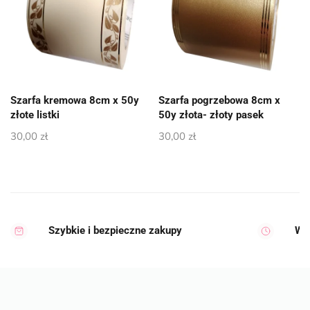
Szarfa kremowa 8cm x 50y
Szarfa pogrzebowa 8cm x
złote listki
50y złota- złoty pasek
30,00
zł
30,00
zł
Szybkie i bezpieczne zakupy
Wy