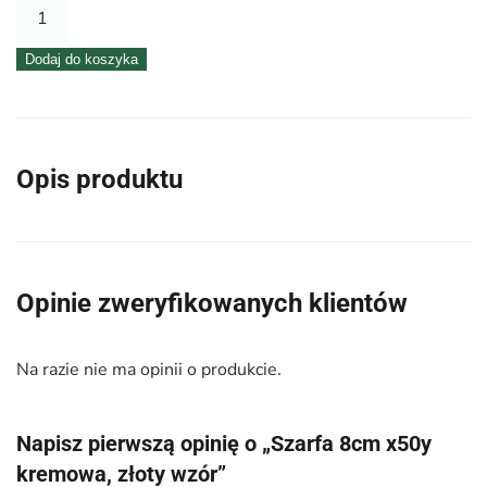
ilość
Szarfa
Dodaj do koszyka
8cm
x50y
kremowa,
złoty
Opis produktu
wzór
Opinie zweryfikowanych klientów
Na razie nie ma opinii o produkcie.
Napisz pierwszą opinię o „Szarfa 8cm x50y
kremowa, złoty wzór”