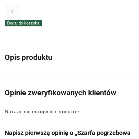
ilość
Szarfa
Dodaj do koszyka
pogrzebowa
8cm
x
50y
Opis produktu
biało-
czarna
winogrono
Opinie zweryfikowanych klientów
Na razie nie ma opinii o produkcie.
Napisz pierwszą opinię o „Szarfa pogrzebowa