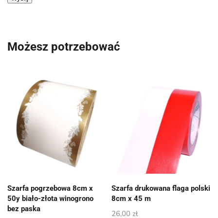
Możesz potrzebować
Szarfa pogrzebowa 8cm x
Szarfa drukowana flaga polski
50y biało-złota winogrono
8cm x 45 m
bez paska
26,00
zł