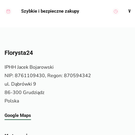
Szybkie i bezpieczne zakupy
Wy
Florysta24
IPHH Jacek Bojarowski
NIP: 8761109430, Regon: 870594342
ul. Dąbrówki 9
86-300 Grudziądz
Polska
Google Maps