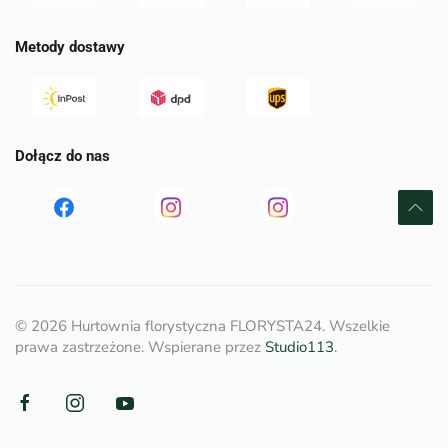
Metody dostawy
Dołącz do nas
Read
Read
tst
more
more
©
2026
Hurtownia florystyczna FLORYSTA24. Wszelkie
prawa zastrzeżone. Wspierane przez
Studio113
.