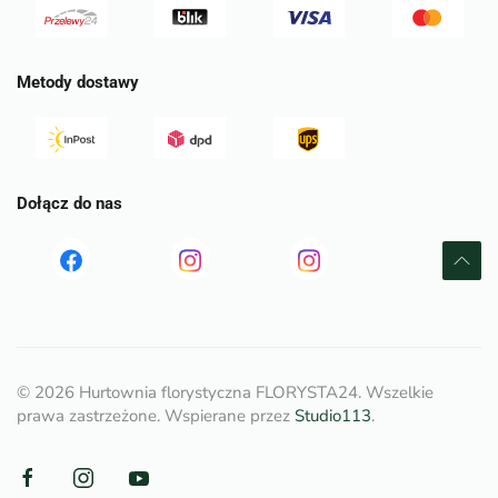
Metody dostawy
Dołącz do nas
Read
Read
tst
more
more
©
2026
Hurtownia florystyczna FLORYSTA24. Wszelkie
prawa zastrzeżone. Wspierane przez
Studio113
.