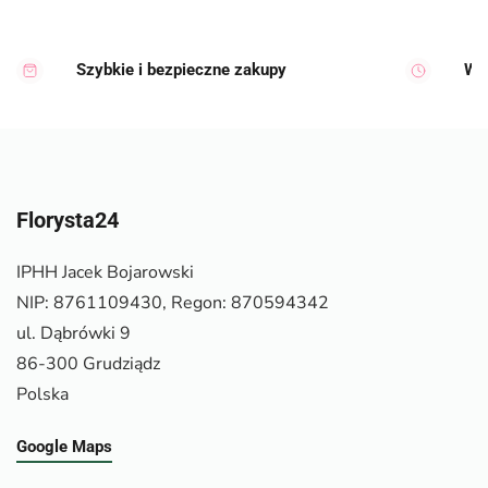
Szybkie i bezpieczne zakupy
Wy
Florysta24
IPHH Jacek Bojarowski
NIP: 8761109430, Regon: 870594342
ul. Dąbrówki 9
86-300 Grudziądz
Polska
Google Maps