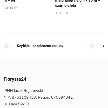
m – 04
materiałowa 6 cm x 10 m –
czarno-złota
30,00
zł
18,00
zł
Szybkie i bezpieczne zakupy
Wy
Florysta24
IPHH Jacek Bojarowski
NIP: 8761109430, Regon: 870594342
ul. Dąbrówki 9