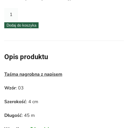
ilość
Taśma
Dodaj do koszyka
pogrzebowa
4
cm
x
Opis produktu
45
m
Taśma nagrobna z napisem
czarna-
03
Wzór
: 03
Szerokość
: 4 cm
Długość
: 45 m