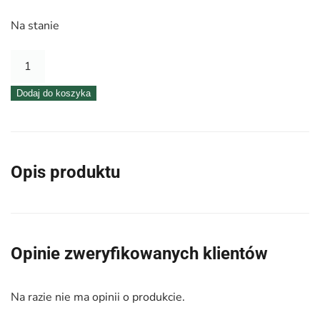
Na stanie
ilość
TAŚMA
Dodaj do koszyka
POGRZEBOWA
3CM
X100M
BIAŁO-
Opis produktu
CZARNA
Opinie zweryfikowanych klientów
Na razie nie ma opinii o produkcie.