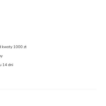
 kwoty 1000 zł
ny
u 14 dni