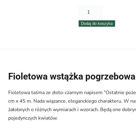
ilość
Taśma
Dodaj do koszyka
pogrzebowa
5
cm
x
45
m
Fioletowa wstążka pogrzebowa
–
fioletowa
Fioletowa taśma ze złoto-czarnym napisem ”Ostatnie poż
cm x 45 m. Nada wiązance, eleganckiego charakteru. W nas
żałobnych o różnych wymiarach i wzorach. Będą one dobry
pojedynczych kwiatów.