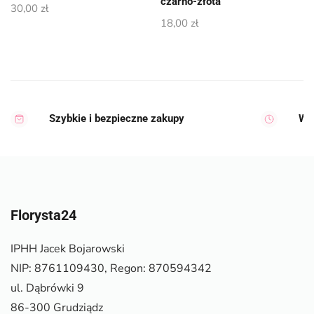
czarno-złota
30,00
zł
18,00
zł
Szybkie i bezpieczne zakupy
Wy
Florysta24
IPHH Jacek Bojarowski
NIP: 8761109430, Regon: 870594342
ul. Dąbrówki 9
86-300 Grudziądz