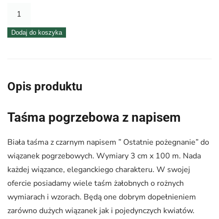
ilość
Taśma
Dodaj do koszyka
pogrzebowa
3
cm
x
Opis produktu
100
m
Taśma pogrzebowa z napisem
–
biała
Biała taśma z czarnym napisem ” Ostatnie pożegnanie” do
z
wiązanek pogrzebowych. Wymiary 3 cm x 100 m. Nada
czarnym
każdej wiązance, eleganckiego charakteru. W swojej
napisem
ofercie posiadamy wiele taśm żałobnych o rożnych
wymiarach i wzorach. Będą one dobrym dopełnieniem
zarówno dużych wiązanek jak i pojedynczych kwiatów.