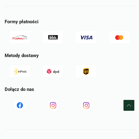
Formy płatności
Metody dostawy
Dołącz do nas
Read
Read
tst
more
more