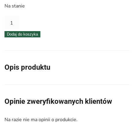
Na stanie
ilość
Taśma
Dodaj do koszyka
pogrzebowa
kremowa
w
złote
Opis produktu
paseczki-
autostrada
Opinie zweryfikowanych klientów
Na razie nie ma opinii o produkcie.