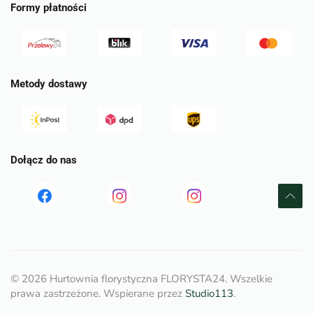
Formy płatności
Metody dostawy
Dołącz do nas
Read
Read
tst
more
more
©
2026
Hurtownia florystyczna FLORYSTA24. Wszelkie
prawa zastrzeżone. Wspierane przez
Studio113
.