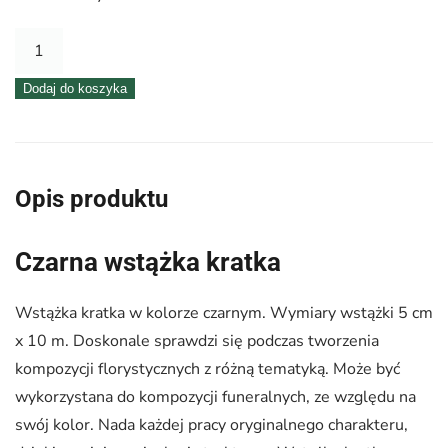
ilość
Wstążka
Dodaj do koszyka
kratka
5
cm
x
Opis produktu
10
m
Czarna wstążka kratka
–
czarna
Wstążka kratka w kolorze czarnym. Wymiary wstążki 5 cm
x 10 m. Doskonale sprawdzi się podczas tworzenia
kompozycji florystycznych z różną tematyką. Może być
wykorzystana do kompozycji funeralnych, ze względu na
swój kolor. Nada każdej pracy oryginalnego charakteru,