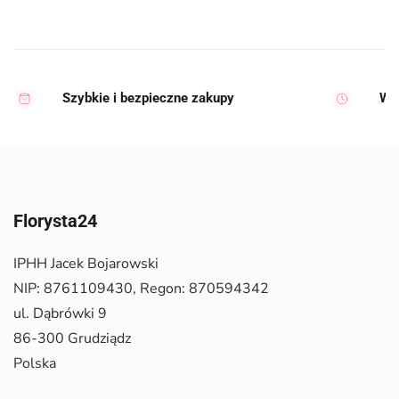
Szybkie i bezpieczne zakupy
Wy
Florysta24
IPHH Jacek Bojarowski
NIP: 8761109430, Regon: 870594342
ul. Dąbrówki 9
86-300 Grudziądz
Polska