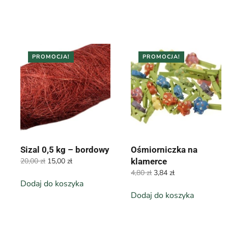
PROMOCJA!
PROMOCJA!
Sizal 0,5 kg – bordowy
Ośmiorniczka na
Pierwotna
Aktualna
20,00
zł
15,00
zł
klamerce
cena
cena
Pierwotna
Aktualna
4,80
zł
3,84
zł
wynosiła:
wynosi:
Dodaj do koszyka
cena
cena
20,00 zł.
15,00 zł.
wynosiła:
wynosi:
Dodaj do koszyka
4,80 zł.
3,84 zł.