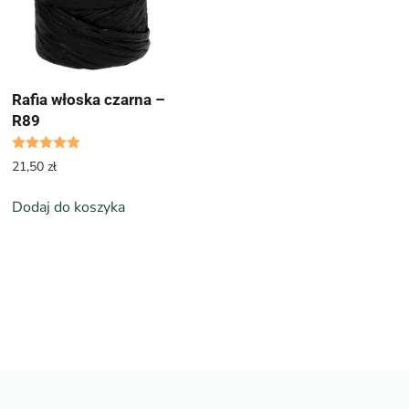
Rafia włoska czarna –
R89
Oceniono
5.00
na 5
5
21,50
zł
Dodaj do koszyka