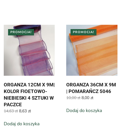
PROMOCJA!
PROMOCJA!
ORGANZA 12CM X 9M|
ORGANZA 36CM X 9M
KOLOR FIOETOWO-
| POMARAŃCZ 5046
Pierwotna
Aktualna
NIEBIESKI 4 SZTUKI W
10,00
zł
8,00
zł
cena
cena
PACZCE
wynosiła:
wynosi:
Dodaj do koszyka
Pierwotna
Aktualna
14,63
zł
8,63
zł
10,00 zł.
8,00 zł.
cena
cena
wynosiła:
wynosi:
Dodaj do koszyka
14,63 zł.
8,63 zł.