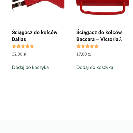
Ściągacz do kolców
Ściągacz do kolców
Dallas
Baccara – Victoria®
Oceniono
5.00
na 5
Oceniono
5.00
n
32,00
zł
17,00
zł
Dodaj do koszyka
Dodaj do koszyka