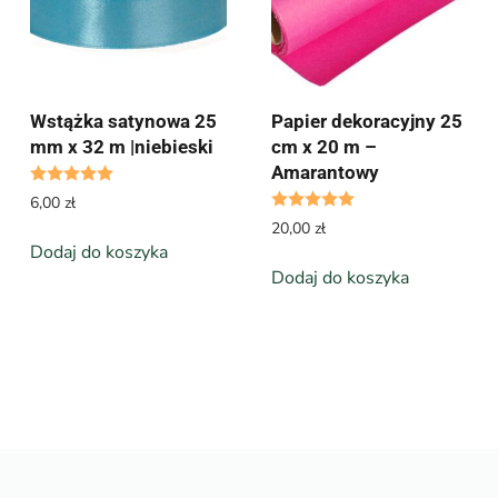
Wstążka satynowa 25
Papier dekoracyjny 25
mm x 32 m |niebieski
cm x 20 m –
Amarantowy
a 5
Oceniono
5.00
na 5
Oceniono
5.00
na 
6,00
zł
20,00
zł
Dodaj do koszyka
Dodaj do koszyka