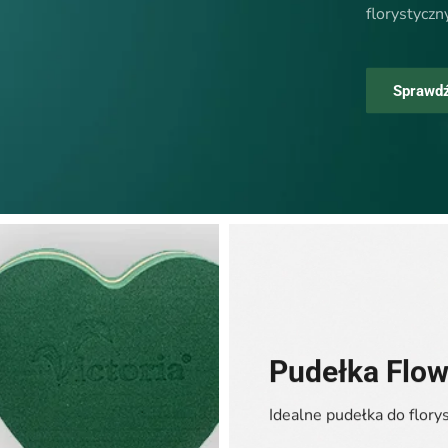
florystyczn
Sprawd
Pudełka Flow
Idealne pudełka do florys