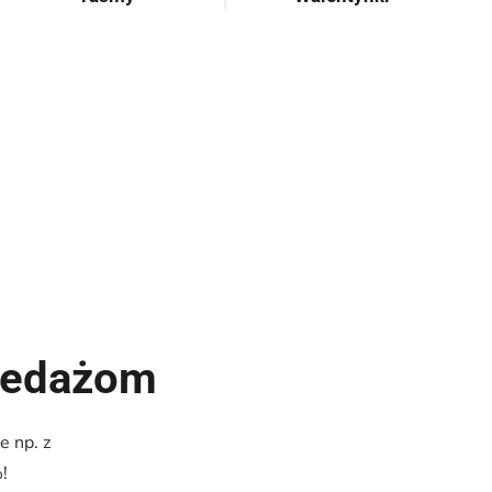
rzedażom
e np. z
!