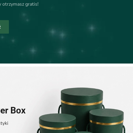
y otrzymasz gratis!
ź
er Box
tyki