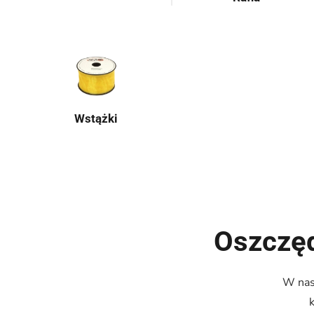
Wstążki
Oszczęd
W nasz