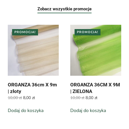
Zobacz wszystkie promocje
PROMOCJA!
PROMOCJA!
ORGANZA 36cm X 9m
ORGANZA 36CM X 9M
| złoty
| ZIELONA
Pierwotna
Aktualna
Pierwotna
Aktualna
10,00
zł
8,00
zł
10,00
zł
8,00
zł
cena
cena
cena
cena
wynosiła:
wynosi:
wynosiła:
wynosi:
Dodaj do koszyka
Dodaj do koszyka
10,00 zł.
8,00 zł.
10,00 zł.
8,00 zł.