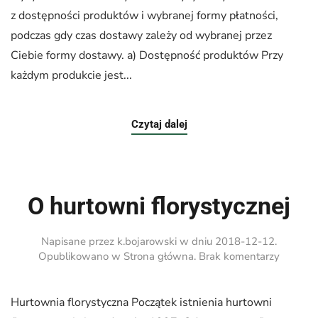
z dostępności produktów i wybranej formy płatności,
podczas gdy czas dostawy zależy od wybranej przez
Ciebie formy dostawy. a) Dostępność produktów Przy
każdym produkcie jest...
Czytaj dalej
O hurtowni florystycznej
Napisane przez
k.bojarowski
w dniu
2018-12-12
.
do
Opublikowano w
Strona główna
.
Brak komentarzy
O
hurtown
florysty
Hurtownia florystyczna Początek istnienia hurtowni