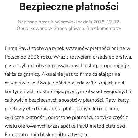
Bezpieczne płatności
Napisane przez
k.bojarowski
w dniu
2018-12-12
.
do
Opublikowano w
Strona główna
.
Brak komentarzy
Bezpiec
płatnośc
Firma PayU zdobywa rynek systemów płatności online w
Polsce od 2006 roku. Wraz z rozwojem przedsiębiorstwa,
poszerzyli oni obszar prowadzonych usług, proponując je
także za granicą. Aktualnie jest to firma działająca na
całym świecie. Swoje spółki posiada w 17 krajach na 4
kontynentach, dostarczając przy tym kilkaset wygodnych i
całkowicie bezpiecznych sposobów płatności. Raty, karty,
przelewy elektroniczne, zapłata jednym kliknięciem,
cykliczne płatności, odroczone płatności, to tylko część z
wielu oferowanych przez spółkę PayU metod płatności.
Firma zatrudnia blisko półtora tysiąca...