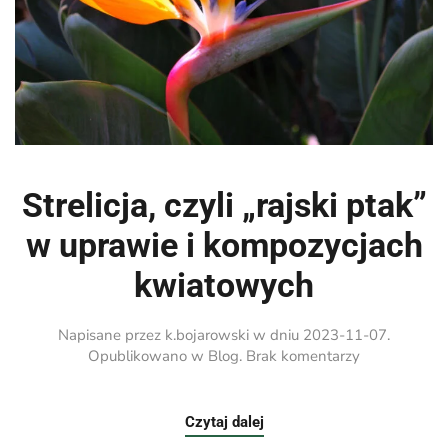
Strelicja, czyli „rajski ptak”
w uprawie i kompozycjach
kwiatowych
Napisane przez
k.bojarowski
w dniu
2023-11-07
.
do
Opublikowano w
Blog
.
Brak komentarzy
Strelicja,
czyli
„rajski
Czytaj dalej
ptak”