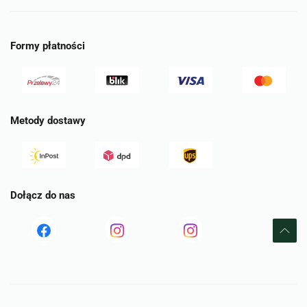
Formy płatności
Metody dostawy
Dołącz do nas
Read
Read
tst
more
more