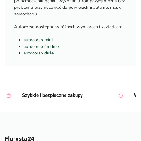
po namoczeniu gąbki i wykonaniu kompozycji można bez
problemu przymocować do powierzchni auta np. maski
samochodu.
Autocorso dostępne w różnych wymiarach i kształtach:
autocorso mini
autocorso średnie
autocorso duże
Szybkie i bezpieczne zakupy
Wy
Florysta24