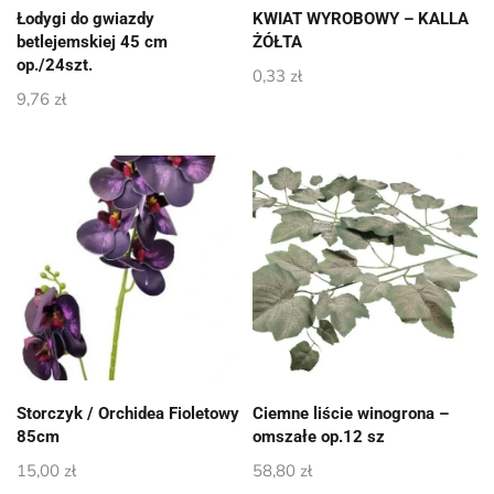
Łodygi do gwiazdy
KWIAT WYROBOWY – KALLA
betlejemskiej 45 cm
ŻÓŁTA
op./24szt.
0,33
zł
9,76
zł
Storczyk / Orchidea Fioletowy
Ciemne liście winogrona –
85cm
omszałe op.12 sz
15,00
zł
58,80
zł