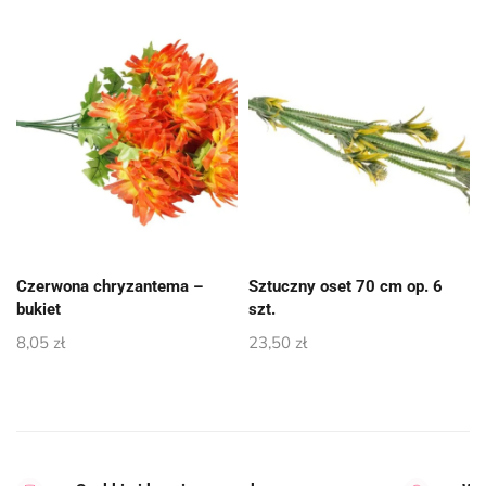
Czerwona chryzantema –
Sztuczny oset 70 cm op. 6
bukiet
szt.
8,05
zł
23,50
zł