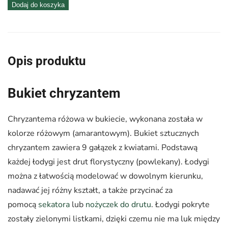
ilość
Dodaj do koszyka
Chryzantema
różowa
–
Opis produktu
bukiet
Bukiet chryzantem
Chryzantema różowa w bukiecie, wykonana została w
kolorze różowym (amarantowym). Bukiet sztucznych
chryzantem zawiera 9 gałązek z kwiatami. Podstawą
każdej łodygi jest drut florystyczny (powlekany). Łodygi
można z łatwością modelować w dowolnym kierunku,
nadawać jej różny kształt, a także przycinać za
pomocą
sekatora
lub
nożyczek do drutu
. Łodygi pokryte
zostały zielonymi listkami, dzięki czemu nie ma luk między