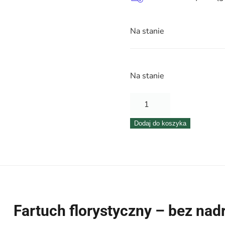
Na stanie
Na stanie
ilość
Fartuch
Dodaj do koszyka
florystyczny
–
zielony
gładki
Fartuch florystyczny – bez na