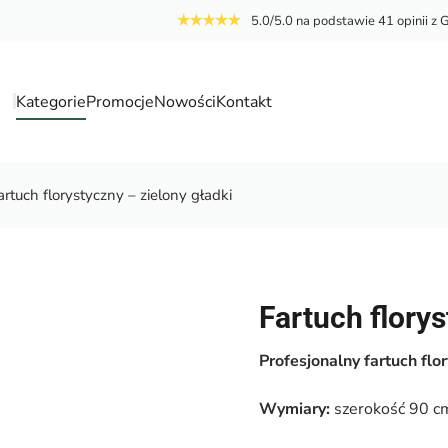
5.0/5.0 na podstawie 41 opinii z 
Kategorie
Promocje
Nowości
Kontakt
a
artuch florystyczny – zielony gładki
Fartuch florys
Profesjonalny fartuch flo
Wymiary:
szerokość 90 cm