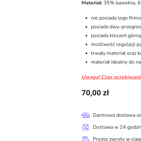
Materiał:
35% bawełna, 6
nie posiada logo fir
posiada dwu-przegrod
posiada kieszeń górną
możliwość regulacji pa
trwały materiał oraz 
materiał idealny do n
Uwaga! Czas oczekiwania
70,00
zł
Darmowa dostawa od
Dostawa w 24 godzi
Proste zwroty w ciąg