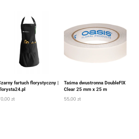
Czarny fartuch florystyczny |
Taśma dwustronna DoubleFIX
Florysta24.pl
Clear 25 mm x 25 m
70,00
zł
55,00
zł