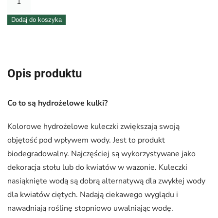
Hydrożel
Dodaj do koszyka
–
Rosnące
kulki
żelowe
Opis produktu
różowy
Co to są hydrożelowe kulki?
Kolorowe hydrożelowe kuleczki zwiększają swoją
objętość pod wpływem wody. Jest to produkt
biodegradowalny. Najczęściej są wykorzystywane jako
dekoracja stołu lub do kwiatów w wazonie. Kuleczki
nasiąknięte wodą są dobrą alternatywą dla zwykłej wody
dla kwiatów ciętych. Nadają ciekawego wyglądu i
nawadniają roślinę stopniowo uwalniając wodę.