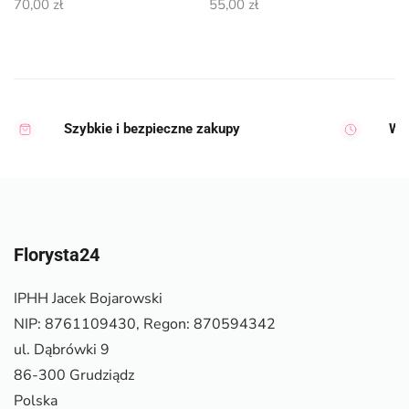
70,00
zł
55,00
zł
Szybkie i bezpieczne zakupy
Wy
Florysta24
IPHH Jacek Bojarowski
NIP: 8761109430, Regon: 870594342
ul. Dąbrówki 9
86-300 Grudziądz
Polska