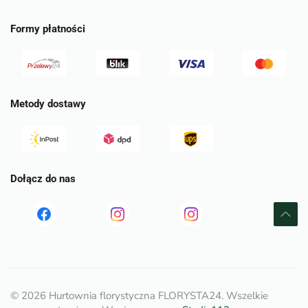
Formy płatności
Metody dostawy
Dołącz do nas
Read
Read
tst
more
more
©
2026
Hurtownia florystyczna FLORYSTA24. Wszelkie