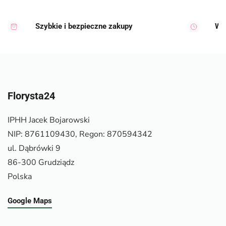
Szybkie i bezpieczne zakupy
Wy
Florysta24
IPHH Jacek Bojarowski
NIP: 8761109430, Regon: 870594342
ul. Dąbrówki 9
86-300 Grudziądz
Polska
Google Maps