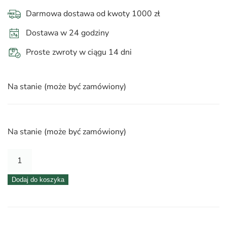
Darmowa dostawa od kwoty 1000 zł
Dostawa w 24 godziny
Proste zwroty w ciągu 14 dni
Na stanie (może być zamówiony)
Na stanie (może być zamówiony)
ilość
Folia
Dodaj do koszyka
florystyczna
20
arkuszy
58×58