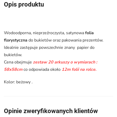
Opis produktu
cm
kolor
beżowy
Wodoodporna, nieprzeźroczysta, satynowa
folia
florystyczna
do bukietów oraz pakowania prezentów.
Idealnie zastępuje powszechnie znany papier do
bukietów.
Cena obejmuje
zestaw 20 arkuszy o wymiarach :
58x58cm
co odpowiada około
12m folii na rolce.
Kolor: beżowy .
Opinie zweryfikowanych klientów