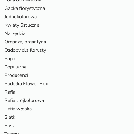
Folia do kwiatów
Gąbka florystyczna
Jednokolorowa
Kwiaty Sztuczne
Narzędzia
Organza, organtyna
Ozdoby dla florysty
Papier
Popularne
Producenci
Pudełka Flower Box
Rafia
Rafia trójkolorowa
Rafia włoska
Siatki
Susz