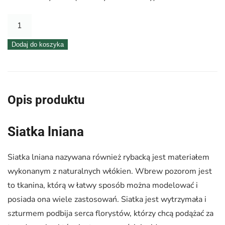
ilość
Siatka
Dodaj do koszyka
lniana
50
cm
x
Opis produktu
5
m
Siatka lniana
–
żółta
Siatka lniana nazywana również rybacką jest materiałem
007
wykonanym z naturalnych włókien. Wbrew pozorom jest
to tkanina, którą w łatwy sposób można modelować i
posiada ona wiele zastosowań. Siatka jest wytrzymała i
szturmem podbija serca florystów, którzy chcą podążać za