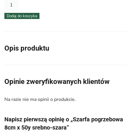
ilość
Szarfa
Dodaj do koszyka
pogrzebowa
8cm
x
50y
Opis produktu
srebno-
szara
Opinie zweryfikowanych klientów
Na razie nie ma opinii o produkcie.
Napisz pierwszą opinię o „Szarfa pogrzebowa
8cm x 50y srebno-szara”