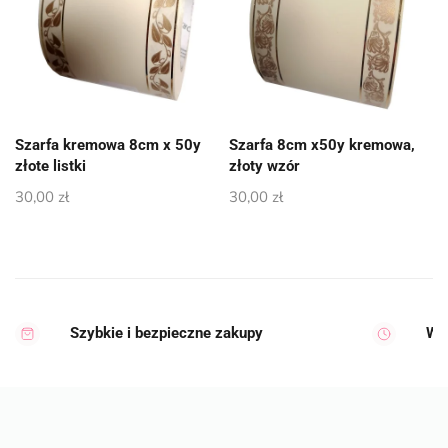
Szarfa kremowa 8cm x 50y
Szarfa 8cm x50y kremowa,
złote listki
złoty wzór
30,00
zł
30,00
zł
Szybkie i bezpieczne zakupy
Wy