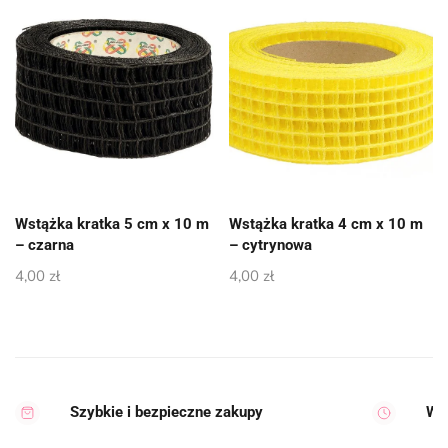
Wstążka kratka 5 cm x 10 m
Wstążka kratka 4 cm x 10 m
– czarna
– cytrynowa
4,00
zł
4,00
zł
Szybkie i bezpieczne zakupy
Wy