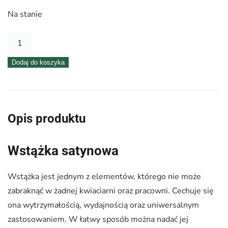
Na stanie
ilość
Wstążka
Dodaj do koszyka
satynowa
6mm
x
32m
Opis produktu
|
Fioletowy
Wstążka satynowa
Wstążka jest jednym z elementów, którego nie może
zabraknąć w żadnej kwiaciarni oraz pracowni. Cechuje się
ona wytrzymałością, wydajnością oraz uniwersalnym
zastosowaniem. W łatwy sposób można nadać jej