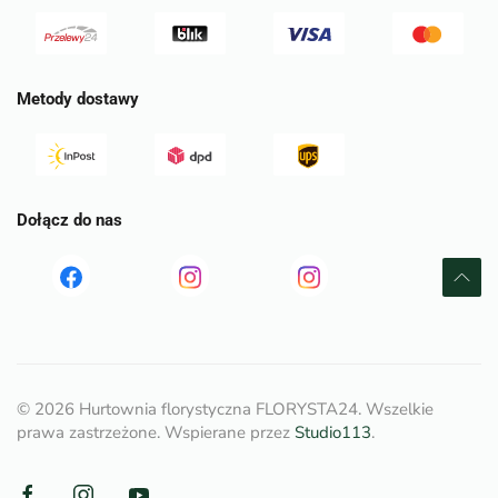
Metody dostawy
Dołącz do nas
Read
Read
tst
more
more
©
2026
Hurtownia florystyczna FLORYSTA24. Wszelkie
prawa zastrzeżone. Wspierane przez
Studio113
.