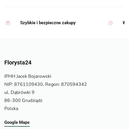
Szybkie i bezpieczne zakupy
Wy
Florysta24
IPHH Jacek Bojarowski
NIP: 8761109430, Regon: 870594342
ul. Dąbrówki 9
86-300 Grudziądz
Polska
Google Maps