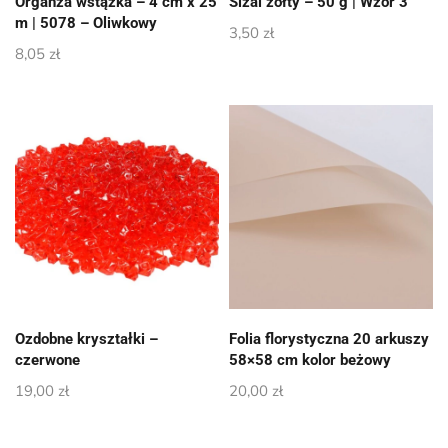
Organza wstążka – 4 cm x 25
Sizal żółty – 50 g | Wzór 3
m | 5078 – Oliwkowy
3,50
zł
8,05
zł
Ozdobne kryształki –
Folia florystyczna 20 arkuszy
czerwone
58×58 cm kolor beżowy
19,00
zł
20,00
zł