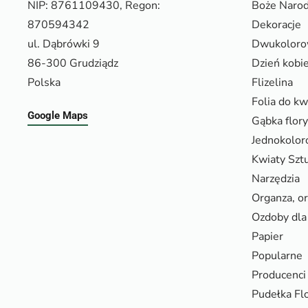
NIP: 8761109430, Regon:
Boże Narod
870594342
Dekoracje
ul. Dąbrówki 9
Dwukolor
86-300 Grudziądz
Dzień kobi
Polska
Flizelina
Folia do k
Google Maps
Gąbka flor
Jednokolo
Kwiaty Szt
Narzędzia
Organza, o
Ozdoby dla 
Papier
Popularne
Producenci
Pudełka Fl