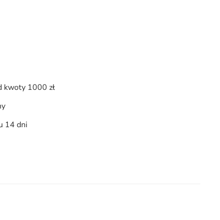
 kwoty 1000 zł
ny
u 14 dni