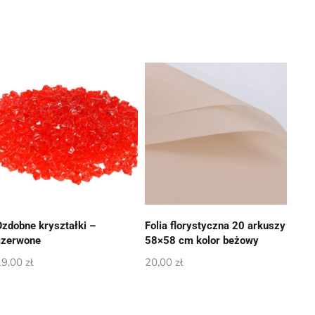
Ozdobne kryształki –
Folia florystyczna 20 arkuszy
czerwone
58×58 cm kolor beżowy
19,00
zł
20,00
zł