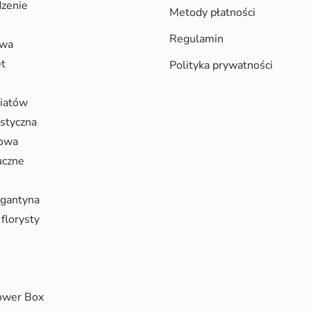
zenie
Metody płatności
Regulamin
owa
et
Polityka prywatności
wiatów
ystyczna
rowa
uczne
rgantyna
florysty
ower Box