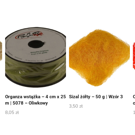
Organza wstążka – 4 cm x 25
Sizal żółty – 50 g | Wzór 3
m | 5078 – Oliwkowy
3,50
zł
8,05
zł