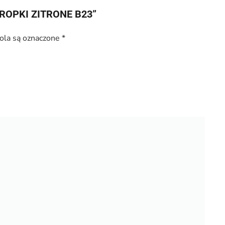
KROPKI ZITRONE B23”
la są oznaczone
*